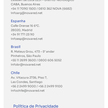
CABA, Buenos Aires
+54 11 7090 1500 / 0810 362 NOVA (6682)
infoarg@novared.net
Espanha
Calle Orense 16 6°C.
28020, Madrid
+34 91 771 23 90
infoesp@novared.net
Brasil
R. Mateus Grou, 473 – 5° andar
Pinheiros, São Paulo
+55 11 2699 3600
/ 0800 606 5052
infobr@novared.net
Chile
Av. Vitacura 2736, Piso 7,
Las Condes, Santiago
+56 2 2499 9000
/
+56 2 2499 9100
infochile@novared.net
Política de Privacidade