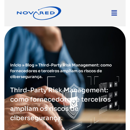
Início
»
Blog
»
Third-Party Risk Management: como
fornecedores e terceiros ampliam os riscos de
cibersegurança.
Third-Party Risk Management:
como fornecedores e terceiros
ampliam os riscos de
cibersegurança.