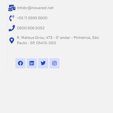
infobr@novared.net
+55 11 2699 3600
0800 606 5052
R. Mateus Grou, 473 - 5° andar - Pinheiros, São
Paulo - SP, 05415-050