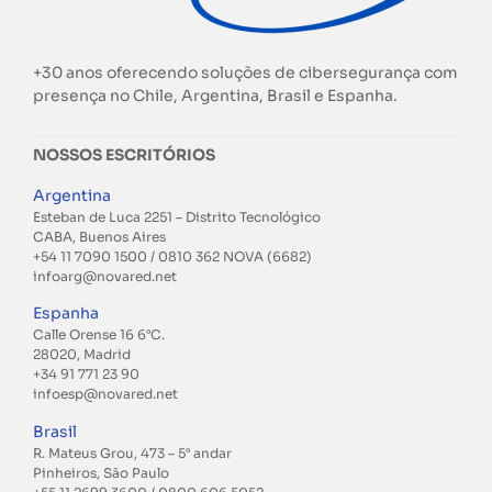
+30 anos oferecendo soluções de cibersegurança com
presença no Chile, Argentina, Brasil e Espanha.
NOSSOS ESCRITÓRIOS
Argentina
Esteban de Luca 2251 – Distrito Tecnológico
CABA, Buenos Aires
+54 11 7090 1500 / 0810 362 NOVA (6682)
infoarg@novared.net
Espanha
Calle Orense 16 6°C.
28020, Madrid
+34 91 771 23 90
infoesp@novared.net
Brasil
R. Mateus Grou, 473 – 5° andar
Pinheiros, São Paulo