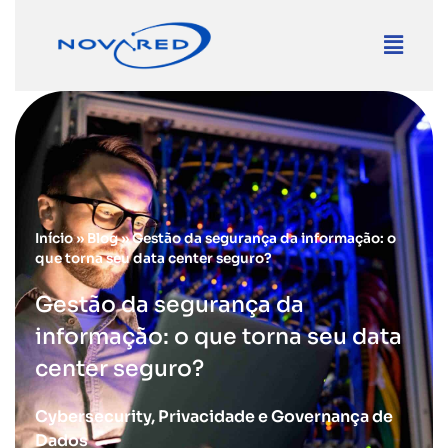
Início
»
Blog
»
Gestão da segurança da informação: o
que torna seu data center seguro?
Gestão da segurança da
informação: o que torna seu data
center seguro?
Cybersecurity
,
Privacidade e Governança de
Dados