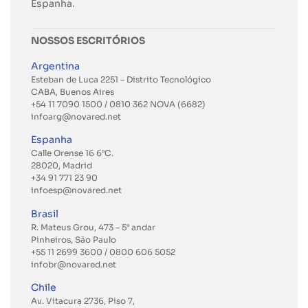
Espanha.
NOSSOS ESCRITÓRIOS
Argentina
Esteban de Luca 2251 – Distrito Tecnológico
CABA, Buenos Aires
+54 11 7090 1500 / 0810 362 NOVA (6682)
infoarg@novared.net
Espanha
Calle Orense 16 6°C.
28020, Madrid
+34 91 771 23 90
infoesp@novared.net
Brasil
R. Mateus Grou, 473 – 5° andar
Pinheiros, São Paulo
+55 11 2699 3600
/ 0800 606 5052
infobr@novared.net
Chile
Av. Vitacura 2736, Piso 7,