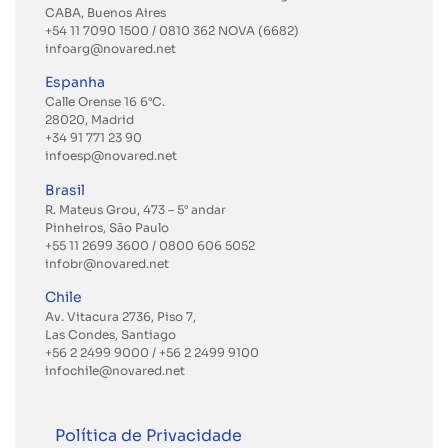
CABA, Buenos Aires
+54 11 7090 1500 / 0810 362 NOVA (6682)
infoarg@novared.net
Espanha
Calle Orense 16 6°C.
28020, Madrid
+34 91 771 23 90
infoesp@novared.net
Brasil
R. Mateus Grou, 473 – 5° andar
Pinheiros, São Paulo
+55 11 2699 3600
/ 0800 606 5052
infobr@novared.net
Chile
Av. Vitacura 2736, Piso 7,
Las Condes, Santiago
+56 2 2499 9000
/
+56 2 2499 9100
infochile@novared.net
Política de Privacidade