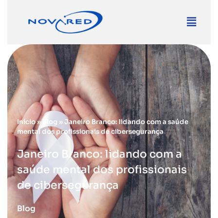
Início
»
Blog
»
Janeiro Branco: lidando com a saúde
mental dos profissionais de cibersegurança
Janeiro Branco: lidando com a
saúde mental dos profissionais
de cibersegurança
Blog