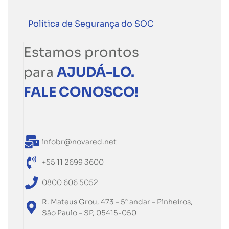
Política de Segurança do SOC
Estamos prontos
para
AJUDÁ-LO.
FALE CONOSCO!
infobr@novared.net
+55 11 2699 3600
0800 606 5052
R. Mateus Grou, 473 - 5° andar - Pinheiros,
São Paulo - SP, 05415-050