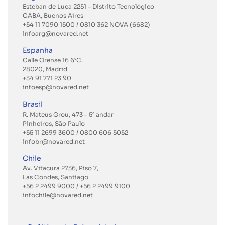
Esteban de Luca 2251 – Distrito Tecnológico
CABA, Buenos Aires
+54 11 7090 1500 / 0810 362 NOVA (6682)
infoarg@novared.net
Espanha
Calle Orense 16 6°C.
28020, Madrid
+34 91 771 23 90
infoesp@novared.net
Brasil
R. Mateus Grou, 473 – 5° andar
Pinheiros, São Paulo
+55 11 2699 3600
/ 0800 606 5052
infobr@novared.net
Chile
Av. Vitacura 2736, Piso 7,
Las Condes, Santiago
+56 2 2499 9000
/
+56 2 2499 9100
infochile@novared.net