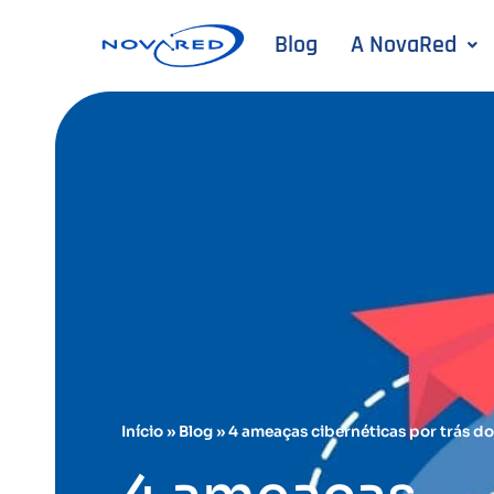
Blog
A NovaRed
Início
»
Blog
»
4 ameaças cibernéticas por trás do