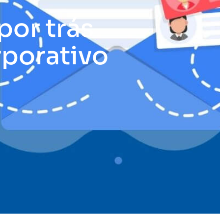
por trás
rporativo