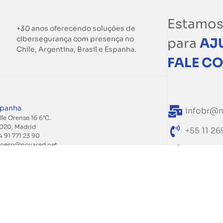
Estamos
+30 anos oferecendo soluções de
cibersegurança com presença no
para
AJ
Chile, Argentina, Brasil e Espanha.
FALE C
spanha
infobr@n
lle Orense 16 6°C.
020, Madrid
+55 11 2
4 91 771 23 90
foesp@novared.net
0800 60
ile
R. Mateus
. Vitacura 2736, Piso 7,
s Condes, Santiago
Paulo - 
6 2 2499 9000
/
+56 2 2499 9100
fochile@novared.net