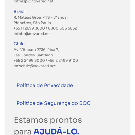
infoesp@novared.net
Brasil
R. Mateus Grou, 473 – 5° andar
Pinheiros, São Paulo
+55 11 2699 3600
/ 0800 606 5052
infobr@novared.net
Chile
Av. Vitacura 2736, Piso 7,
Las Condes, Santiago
+56 2 2499 9000
/
+56 2 2499 9100
infochile@novared.net
Política de Privacidade
Política de Segurança do SOC
Estamos prontos
para
AJUDÁ-LO.