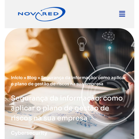
Início
»
Blog
»
Segurança da informação: como aplicar
o plano de gestão de riscos na sua empresa
Segurança da informação: como
aplicar o plano de gestão de
riscos na sua empresa
Cybersecurity