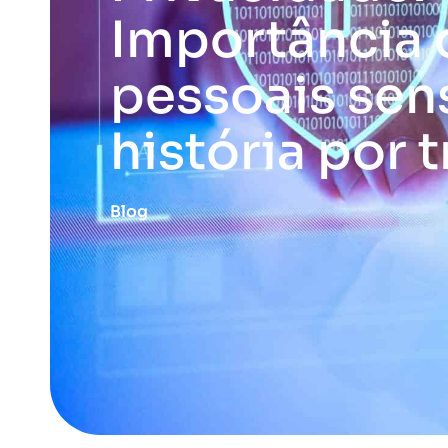
Importância 
pessoais sens
história por t
Blog