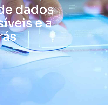
de dados
íveis e a
rás