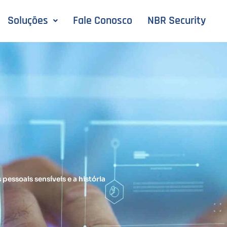
Soluções
Fale Conosco
NBR Security
pessoais sensíveis e a história