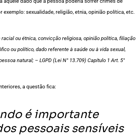
ia aquele dado que a pessoa poderia sofrer crimes de
emplo: sexualidade, religião, etnia, opinião política, etc.
cial ou étnica, convicção religiosa, opinião política, filiação
ófico ou político, dado referente à saúde ou à vida sexual,
pessoa natural;
– LGPD (Lei N° 13.709) Capítulo 1 Art. 5°
eriores, a questão fica:
ando é importante
dos pessoais sensíveis