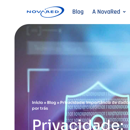
Blog
A NovaRed
Início
»
Blog
»
Privacidade: Importância de dados 
por trás
Privacidade: