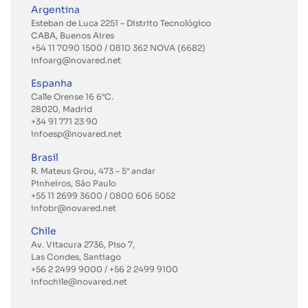
Argentina
Esteban de Luca 2251 – Distrito Tecnológico
CABA, Buenos Aires
+54 11 7090 1500 / 0810 362 NOVA (6682)
infoarg@novared.net
Espanha
Calle Orense 16 6°C.
28020, Madrid
+34 91 771 23 90
infoesp@novared.net
Brasil
R. Mateus Grou, 473 – 5° andar
Pinheiros, São Paulo
+55 11 2699 3600
/ 0800 606 5052
infobr@novared.net
Chile
Av. Vitacura 2736, Piso 7,
Las Condes, Santiago
+56 2 2499 9000
/
+56 2 2499 9100
infochile@novared.net