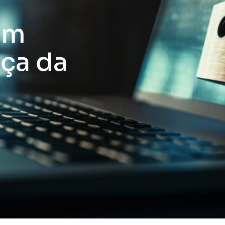
em
ça da