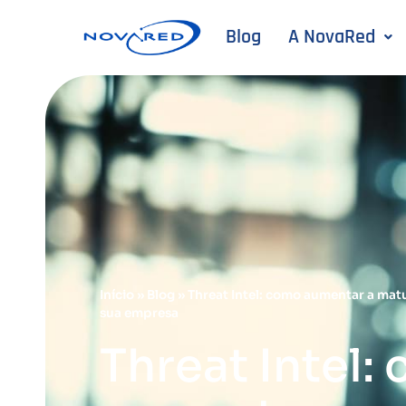
Blog
A NovaRed
Início
»
Blog
»
Threat Intel: como aumentar a ma
sua empresa
Threat Intel: