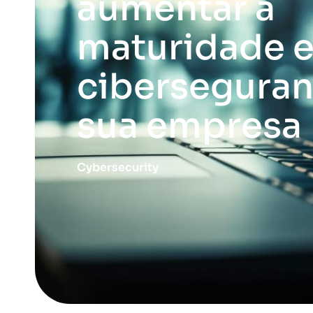
aumentar a
maturidade 
ciberseguran
sua empresa
Cybersecurity