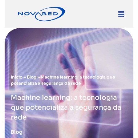
Início
»
Blog
»
Machine learning: a tecnologia que
potencializa a segurança da rede
Machine learning: a tecnologia
que potencializa a segurança da
rede
Blog