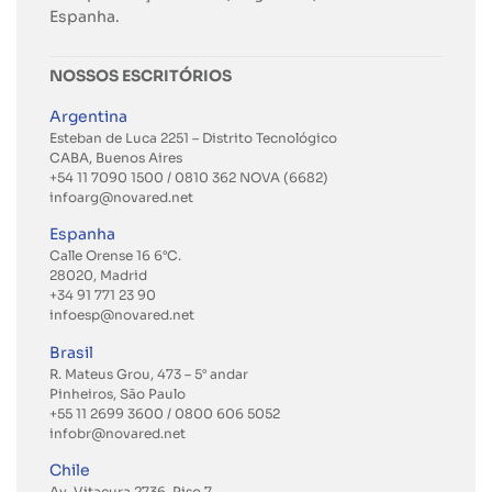
Espanha.
NOSSOS ESCRITÓRIOS
Argentina
Esteban de Luca 2251 – Distrito Tecnológico
CABA, Buenos Aires
+54 11 7090 1500 / 0810 362 NOVA (6682)
infoarg@novared.net
Espanha
Calle Orense 16 6°C.
28020, Madrid
+34 91 771 23 90
infoesp@novared.net
Brasil
R. Mateus Grou, 473 – 5° andar
Pinheiros, São Paulo
+55 11 2699 3600
/ 0800 606 5052
infobr@novared.net
Chile
Av. Vitacura 2736, Piso 7,