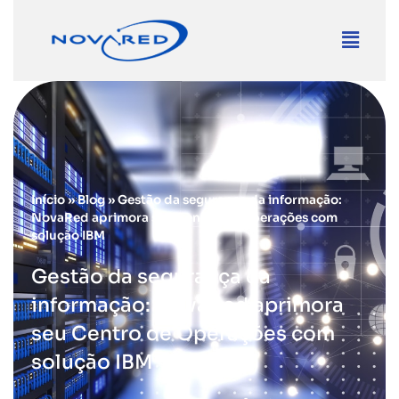
Início
»
Blog
»
Gestão da segurança da informação:
NovaRed aprimora seu Centro de Operações com
solução IBM
Gestão da segurança da
informação: NovaRed aprimora
seu Centro de Operações com
solução IBM