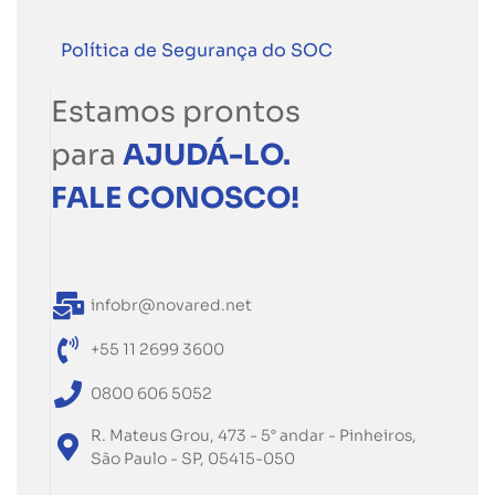
Política de Segurança do SOC
Estamos prontos
para
AJUDÁ-LO.
FALE CONOSCO!
infobr@novared.net
+55 11 2699 3600
0800 606 5052
R. Mateus Grou, 473 - 5° andar - Pinheiros,
São Paulo - SP, 05415-050