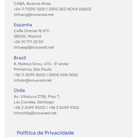
CABA, Buenos Aires
+54 11 7090 1500 / 0810 362 NOVA (6682)
infoarg@novared.net
Espanha
Calle Orense 16 6°C.
28020, Madrid
+34 91 771 23 90
infoesp@novared.net
Brasil
R. Mateus Grou, 473 – 5° andar
Pinheiros, São Paulo
+55 11 2699 3600
/ 0800 606 5052
infobr@novared.net
Chile
Av. Vitacura 2736, Piso 7,
Las Condes, Santiago
+56 2 2499 9000
/
+56 2 2499 9100
infochile@novared.net
Política de Privacidade