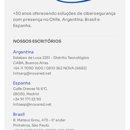
+30 anos oferecendo soluções de cibersegurança
com presença no Chile, Argentina, Brasil e
Espanha.
NOSSOS ESCRITÓRIOS
Argentina
Esteban de Luca 2251 – Distrito Tecnológico
CABA, Buenos Aires
+54 11 7090 1500 / 0810 362 NOVA (6682)
infoarg@novared.net
Espanha
Calle Orense 16 6°C.
28020, Madrid
+34 91 771 23 90
infoesp@novared.net
Brasil
R. Mateus Grou, 473 – 5° andar
Pinheiros, São Paulo