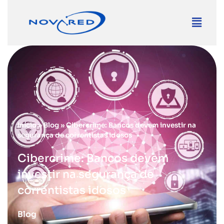
Início
»
Blog
»
Cibercrime: Bancos devem investir na
segurança de correntistas idosos
Cibercrime: Bancos devem
investir na segurança de
correntistas idosos
Blog