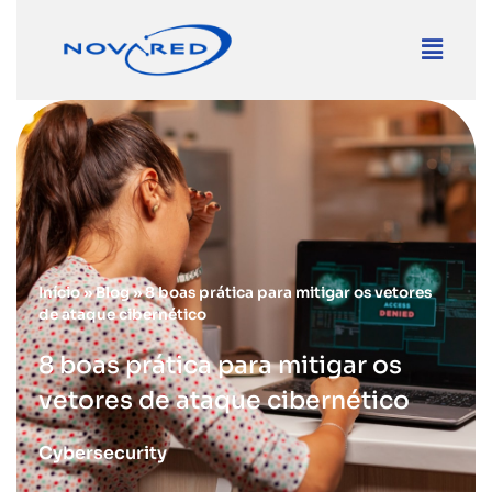
Início
»
Blog
»
8 boas prática para mitigar os vetores
de ataque cibernético
8 boas prática para mitigar os
vetores de ataque cibernético
Cybersecurity